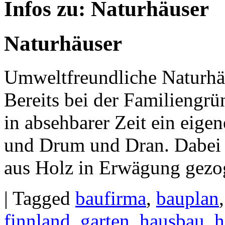
Infos zu:
Naturhäuser
Naturhäuser
Umweltfreundliche Naturhä
Bereits bei der Familiengr
in absehbarer Zeit ein eige
und Drum und Dran. Dabei 
aus Holz in Erwägung gezog
|
Tagged
baufirma
,
bauplan
finnland
,
garten
,
hausbau
,
h