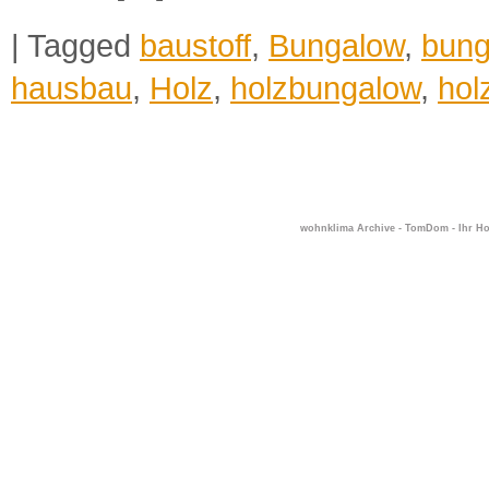
|
Tagged
baustoff
,
Bungalow
,
bung
hausbau
,
Holz
,
holzbungalow
,
hol
wohnklima Archive - TomDom - Ihr H